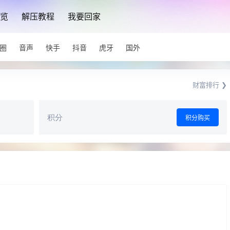
览
解压教程
我要回家
圈
音声
快手
抖音
虎牙
国外
财富排行 ❯
积分
积分购买