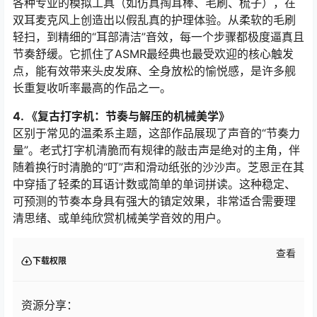
各种专业的模拟工具（如仿真掏耳棒、毛刷、梳子），在
双耳麦克风上创造出以假乱真的护理体验。从柔软的毛刷
轻扫，到精细的“耳部清洁”音效，每一个步骤都极度逼真且
节奏舒缓。它抓住了ASMR最经典也最受欢迎的核心触发
点，能有效带来头皮发麻、全身放松的愉悦感，是许多舰
长重复收听率最高的作品之一。
4. 《复古打字机：节奏与解压的机械美学》
区别于常见的温柔系主题，这部作品展现了声音的“节奏力
量”。老式打字机清脆而有规律的敲击声是绝对的主角，伴
随着换行时清脆的“叮”声和滑动纸张的沙沙声。芝恩㱏在其
中穿插了轻柔的耳语计数或简单的单词拼读。这种稳定、
可预测的节奏本身具有强大的镇定效果，非常适合需要理
清思绪、或单纯欣赏机械美学音效的用户。
查看
下载权限
资源分享：