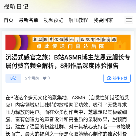
视听日记
首页
最新名单
视频预览
解压教程
我要回家
沉浸式感官之旅：B站ASMR博主芝恩㱏舰长专
属付费音频全解析，8部作品深度体验报告
0
B站
5 个月前
前往下载
在B站这个多元文化的聚集地，ASMR（自发性知觉经络反
应）内容领域以其独特的放松助眠功效，吸引了无数寻求
压力释放的用户。而在众多创作者中，
芝恩㱏
以其极致细
腻、富有创造力的声音设计和高品质的录制效果，脱颖而
出，建立了稳固的粉丝社群。对于其核心支持者——
B站舰
长
而言，最大的福利之一便是获取她精心制作的
独家付费