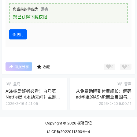
您当前的等级为
游客
您已获得下载权限
传送门
0
0
海报分享
收藏
B站
盒岛
B站
音声
ASMR爱好者必看！白乃菟
从免费助眠到付费舰长：解码
Nettie蛋《永劫无间》主题及
ad学姐的ASMR商业帝国与她
多元触发音作品在盒岛为何备
的23部声音艺术品
2026-2-16 4:21:05
2026-2-20 5:00:11
受推崇？
Copyright © 2026
视听日记
辽ICP备2022011390号-4