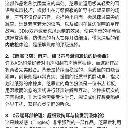
这部作品堪称氛围营造的典范。芝恩㱏运用极其轻柔的耳
语和拟声技巧，模拟出在万籁俱寂的旷野中仰望星辰的场
景。声音不仅仅是声音，它描绘出画面：微风掠过草尖的
窸窣、远处若有若无的虫鸣、以及如同在耳边呢喃的星座
故事。3Dio双声道麦克风录制的效果，使得声音的移动轨
迹异常清晰，仿佛真的有人在你耳边细语，带来深度的
颅
内放松
体验，是缓解焦虑的顶级选择。
2. 《雨眠书店：雨声、翻书声与温润耳语的协奏曲》
许多ASMR爱好者对雨声和翻书声情有独钟，而这部作品
将两者完美融合。背景是持续而稳定的、高质量的白噪音
雨声，前景则是非常真实、缓慢的纸质书页翻动声、指尖
划过纸张的摩擦声。芝恩㱏的角色扮演是一位书店老板，
用温暖而治愈的声线进行轻声讲解和互动。这种多层次的
声音构建，非常适合需要专注学习、阅读或纯粹想要隔绝
外界干扰、获得心灵宁静的听众。
3. 《云端耳部护理：超细致掏耳与梳发沉浸体验》
这是触发感（Tingles）非常强烈的一部作品。芝恩㱏利用