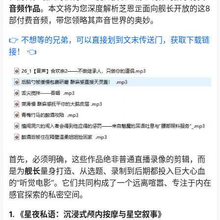
音频作品
。本文将为您深度解析芝恩㱏面向舰长开放的这8
部付费音频，带您领略其声音世界的奥妙。
👉 不想等的兄弟，可以直接划到文末传送门，获取下载链
接！ 👈
首先，必须明确，这些作品绝非普通直播录像的剪辑，而
是为
舰长
量身打造、从选题、录制到后期都投入巨大心血
的“听觉电影”。它们共同构成了一个远离喧嚣、专注于内在
感官探索的私密空间。
1. 《星夜私语：沉浸式颅内按摩与星空叙事》