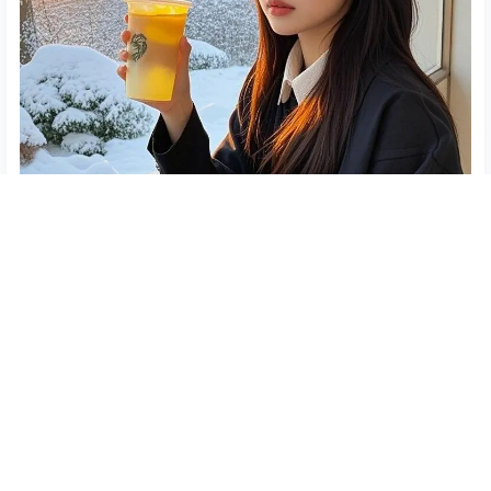
0
0
海报分享
收藏
每日一言
每日一言
其实，我从未放下过你
土味情话：你知道我最喜欢什