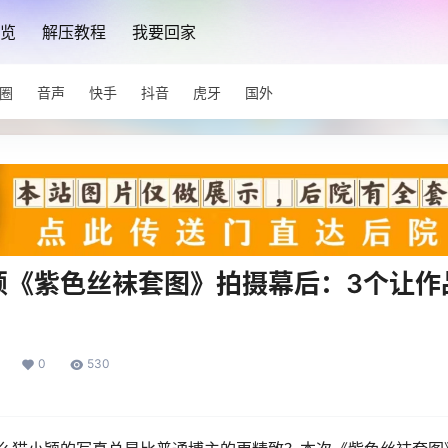
览
解压教程
我要回家
圈
音声
快手
抖音
虎牙
国外
颖《紫色丝袜套图》拍摄幕后：3个让作
0
530