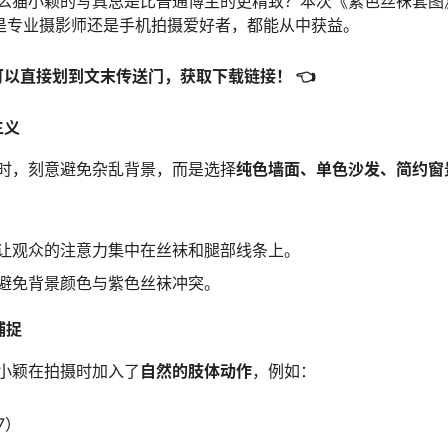
么猫小颖的写真总是比普通博主的更精致？本次《紫色丝袜套图
是专业摄影师还是手机拍摄爱好者，都能从中获益。
可以直接划到文末传送门，获取下载链接！ 👈
主义
时，刻意避免杂乱背景，而是选择
纯色墙面、单色沙发、简约窗
让观众的注意力集中在丝袜和腿部线条上。
避免背景颜色与紫色丝袜冲突。
捕捉
小颖在拍摄时加入了
自然的肢体动作
，例如：
7）