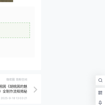
微密圈
铁粉空间
困困《胡桃困的魅
》全制作流程揭秘
2025-9-18 13:03:21