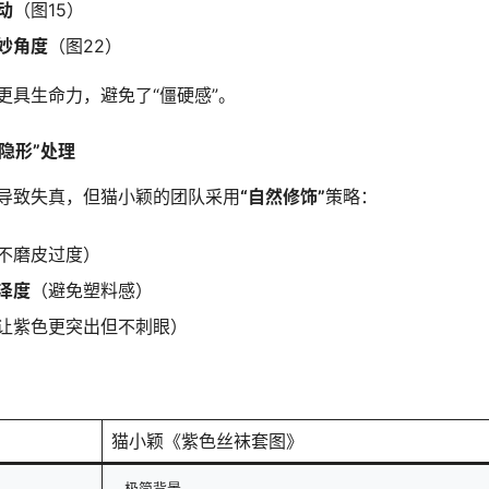
动
（图15）
妙角度
（图22）
更具生命力，避免了“僵硬感”。
隐形”处理
导致失真，但猫小颖的团队采用
“自然修饰”
策略：
不磨皮过度）
泽度
（避免塑料感）
让紫色更突出但不刺眼）
猫小颖《紫色丝袜套图》
极简背景