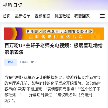
视听日记
首页
最新名单
视频预览
解压教程
我要回家
百万粉UP主轩子老师充电视频：极度羞耻地给
弟弟表演
0
B站
1 年前
当充电剧场从精心设计的拍摄场景，被迫移植到堆满零食
的客厅茶几前，某种奇妙的化学反应开始发酵。弟弟临时
客串的”导演”不断加戏：”表情要再夸张点！””这个段子不
够社死！”——弹幕适时飘过：”建议改名叫《充电刑
场》”。