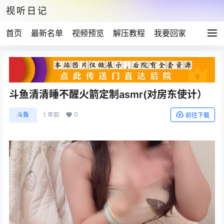
视听日记
首页
最新名单
视频预览
解压教程
我要回家
斗鱼清清睡不醒火箭定制asmr(对房东使计）
0
斗鱼
1 年前
前往下载