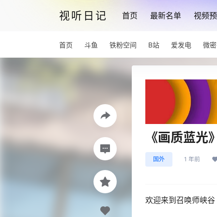
视听日记
首页
最新名单
视频预
首页
斗鱼
铁粉空间
B站
爱发电
微密
《画质蓝光》Y
国外
1 年前
欢迎来到召唤师峡谷