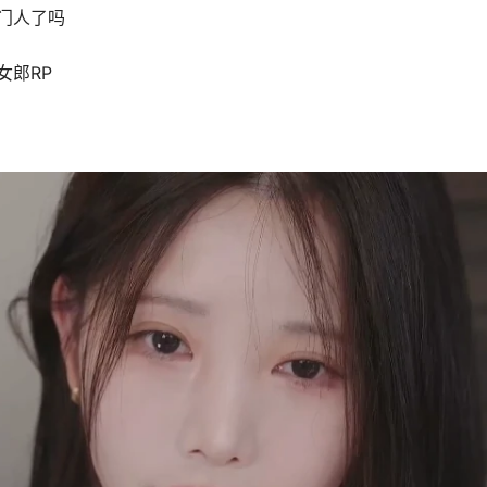
门人了吗
女郎RP