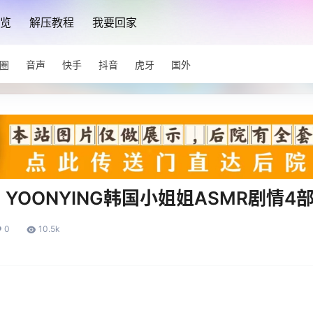
览
解压教程
我要回家
圈
音声
快手
抖音
虎牙
国外
OONYING韩国小姐姐ASMR剧情4部2
0
10.5k